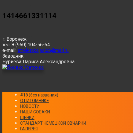
1414661331114
г. Воронеж
тел. 8 (960) 104-56-64
e-mail:
streletskajaslob@mail.ru
Заводчик
Нуриева Лариса Александровна
#18 (без названия)
О ПИТОМНИКЕ
НОВОСТИ
НАШИ СОБАКИ
ЩЕНКИ
СТАНДАРТ НЕМЕЦКОЙ ОВЧАРКИ
ГАЛЕРЕЯ