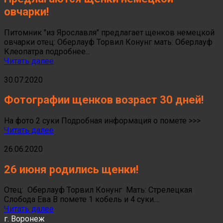
овчарки!
Питомник "из Ярославля" предлагает щенков немецкой
овчарки отец: Оберлауф Торвил Конунг мать: Оберлауф
Клеопатра подробнее...
Читать далее
30.07.2020
Фотографии щенков возраст 30 дней!
На фото 2 суки Подробная информация о помете >>>
Читать далее
26.06.2020
26 июня родились щенки!
Отец: Оберлауф Торвил Конунг Мать: Стрелецкая
Слобода Ева В помете 1 кобель и 4 суки....
Читать далее
г. Воронеж