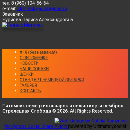
тел. 8 (960) 104-56-64
e-mail:
streletskajaslob@mail.ru
Заводчик
Нуриева Лариса Александровна
#18 (без названия)
О ПИТОМНИКЕ
НОВОСТИ
НАШИ СОБАКИ
ЩЕНКИ
СТАНДАРТ НЕМЕЦКОЙ ОВЧАРКИ
ГАЛЕРЕЯ
КОНТАКТЫ
Питомник немецких овчарок и вельш корги пемброк
Стрелецкая Слобода © 2026. All Rights Reserved.
Wordpress Social Share Plugin
powered by Ultimatelysocial