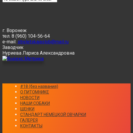
г. Воронеж
тел. 8 (960) 104-56-64
e-mail:
streletskajaslob@mail.ru
Заводчик
Нуриева Лариса Александровна
#18 (без названия)
О ПИТОМНИКЕ
НОВОСТИ
НАШИ СОБАКИ
ЩЕНКИ
СТАНДАРТ НЕМЕЦКОЙ ОВЧАРКИ
ГАЛЕРЕЯ
КОНТАКТЫ