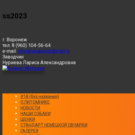
ss2023
г. Воронеж
тел. 8 (960) 104-56-64
e-mail:
streletskajaslob@mail.ru
Заводчик
Нуриева Лариса Александровна
#18 (без названия)
О ПИТОМНИКЕ
НОВОСТИ
НАШИ СОБАКИ
ЩЕНКИ
СТАНДАРТ НЕМЕЦКОЙ ОВЧАРКИ
ГАЛЕРЕЯ