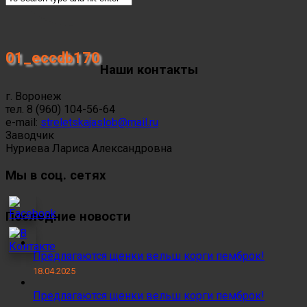
01_eccdb170
Наши контакты
г. Воронеж
тел. 8 (960) 104-56-64
e-mail:
streletskajaslob@mail.ru
Заводчик
Нуриева Лариса Александровна
Мы в соц. сетях
Последние новости
Предлагаются щенки вельш корги пемброк!
18.04.2025
Предлагаются щенки вельш корги пемброк!