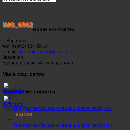
IMG_6962
Наши контакты
г. Воронеж
тел. 8 (960) 104-56-64
e-mail:
streletskajaslob@mail.ru
Заводчик
Нуриева Лариса Александровна
Мы в соц. сетях
Последние новости
Предлагаются щенки вельш корги пемброк!
18.04.2025
Предлагаются щенки вельш корги пемброк!