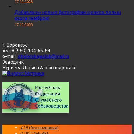
17.12.2023
Добавлены новые фотографии щенков вельш
корги пемброк!
17.12.2023
г. Воронеж
тел. 8 (960) 104-56-64
e-mail:
streletskajaslob@mail.ru
Заводчик
Нуриева Лариса Александровна
#18 (без названия)
О ПИТОМНИКЕ