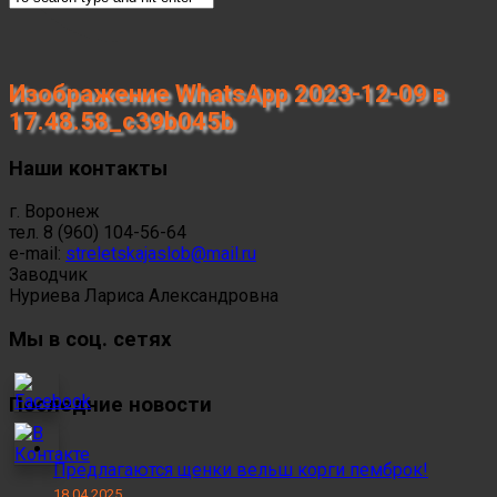
Изображение WhatsApp 2023-12-09 в
17.48.58_c39b045b
Наши контакты
г. Воронеж
тел. 8 (960) 104-56-64
e-mail:
streletskajaslob@mail.ru
Заводчик
Нуриева Лариса Александровна
Мы в соц. сетях
Последние новости
Предлагаются щенки вельш корги пемброк!
18.04.2025