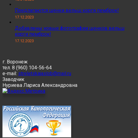
Предлагаются щенки вельш корги пемброк!
17.12.2023
Добавлены новые фотографии щенков вельш
корги пемброк!
17.12.2023
г. Воронеж
тел. 8 (960) 104-56-64
e-mail:
streletskajaslob@mail.ru
Заводчик
Нуриева Лариса Александровна