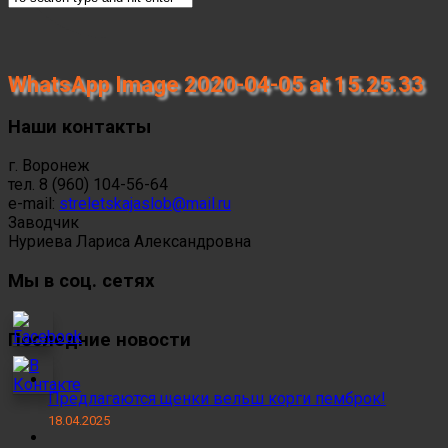
WhatsApp Image 2020-04-05 at 15.25.33
Наши контакты
г. Воронеж
тел. 8 (960) 104-56-64
e-mail:
streletskajaslob@mail.ru
Заводчик
Нуриева Лариса Александровна
Мы в соц. сетях
Последние новости
Предлагаются щенки вельш корги пемброк!
18.04.2025