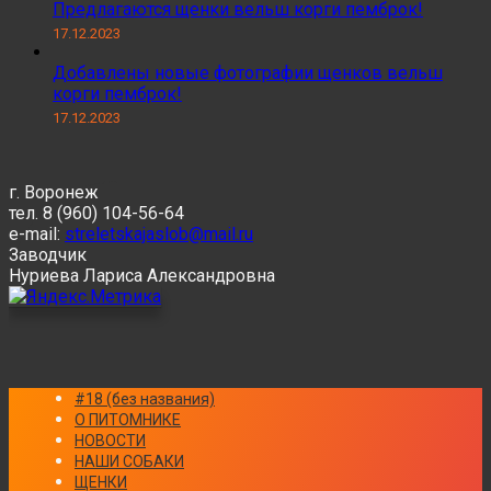
Предлагаются щенки вельш корги пемброк!
17.12.2023
Добавлены новые фотографии щенков вельш
корги пемброк!
17.12.2023
г. Воронеж
тел. 8 (960) 104-56-64
e-mail:
streletskajaslob@mail.ru
Заводчик
Нуриева Лариса Александровна
#18 (без названия)
О ПИТОМНИКЕ
НОВОСТИ
НАШИ СОБАКИ
ЩЕНКИ